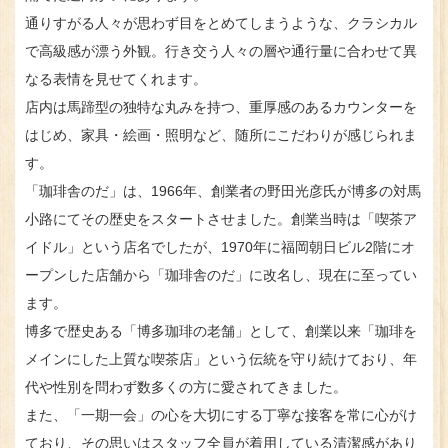
通りすがる人々が思わず目をとめてしまうような、クラシカル
で高級感が漂う外観。行き交う人々の層や通行量に合わせて異
なる表情を見せてくれます。
店内は馬蹄型の独特な丸みを持つ、重厚感のあるカウンターを
はじめ、家具・絵画・照明など、随所にこだわりが感じられま
す。
「珈琲舎のだ」は、1966年、創業者の野田光彦氏が博多の対馬
小路にてその歴史をスタートさせました。創業当時は「喫茶ア
イドル」という店名でしたが、1970年に福岡朝日ビル2階にオ
ープンした店舗から「珈琲舎のだ」に改名し、現在に至ってい
ます。
博多で歴史ある「博多珈琲の老舗」として、創業以来「珈琲を
メインにした上質な喫茶店」という伝統を守り続けており、年
代や性別を問わず数多くの方に愛されてきました。
また、「一期一会」の心を大切にする丁寧な接客を常に心がけ
ており、その思いはスタッフ全員が着用している清潔感があり