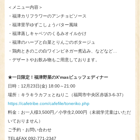
＜メニュー内容＞
・福津カリフラワーのアンチョビソース
・福津里芋ゆずこしょうバター風味
・福津蒸しキャベツのくるみオイルかけ
・福津のハーブと白菜とりんごのポタージュ
・鶏肉ときのこの白ワインビネガー煮込み、などなど…
・デザートやお飲み物もご用意しております。
★一日限定！福津野菜のX’masビュッフェディナー
日時：12月23日(金) 18:00～21:00
場所：キラキラカフェとねりこ（福岡市中央区赤坂3-6-37）
https://cafetribe.com/cafefile/toneriko.php
料金：お一人様3,500円／小学生2,000円（未就学児童はいただ
いておりません）
ご予約・お問い合わせ
TEL&FAX 092-771-2347