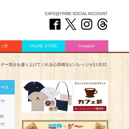
CAFE@TRIBE SOCIAL ACCOUNT
フェ部
ONLINE STORE
Instagram
リデー気分を盛り上げてくれる心高鳴るビバレッジが11月22
ュース
リア
0)
リア