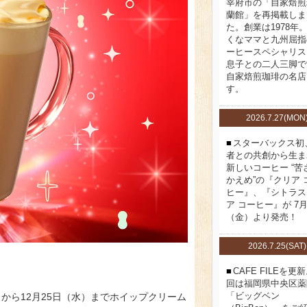
宰府市の「自家焙煎
蘭館」を再掲載しま
た。創業は1978年
くなママと九州屈指
ーヒースペシャリス
息子との二人三脚で
自家焙煎珈琲の名店
す。
2026.7.27(MON
スターバックス初
者との共創から生ま
新しいコーヒー “苦
かえめ”の『クリア 
ヒー』、『シトラス
ア コーヒー』が 7月
（金）より発売！
2026.7.25(SAT)
CAFE FILEを更
回は福岡県中央区薬
「ビッグベン
から12月25日（水）までホイップクリーム