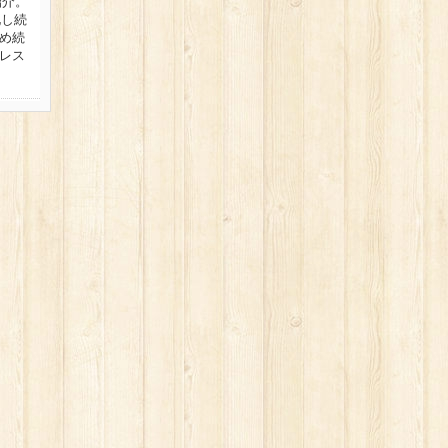
紹介。
化し続
め続
レス