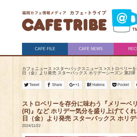
CAFE FILE
CAFE NEWS
REC
カフェニュース
>
スターバックスニュース
>
ストロベリーを
日（金）より発売 スターバックス ホリデーシーズン 第2弾
Tweet
Share
+1
Hatena
Pocket
ストロベリーを存分に味わう『メリーベリ
(R)』など ホリデー気分を盛り上げてくれ
日（金）より発売 スターバックス ホリデ
2024/11/22