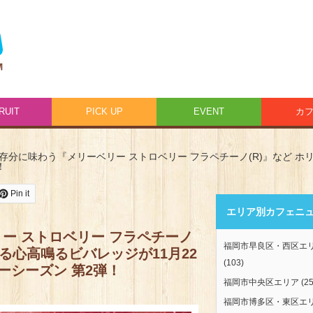
RUIT
PICK UP
EVENT
カ
存分に味わう『メリーベリー ストロベリー フラペチーノ(R)』など ホ
！
Pin it
エリア別カフェニ
ー ストロベリー フラペチーノ
福岡市早良区・西区エ
る心高鳴るビバレッジが11月22
(103)
ーシーズン 第2弾！
福岡市中央区エリア
(25
福岡市博多区・東区エ