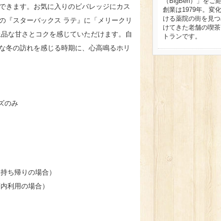
（BigBen）」をご
できます。お気に入りのビバレッジにカス
創業は1979年。変
ける薬院の街を見つ
の『スターバックス ラテ』に「メリークリ
けてきた老舗の喫茶
上品な甘さとコクを感じていただけます。自
トランです。
な冬の訪れを感じる時期に、心高鳴るホリ
イズのみ
 ¥678（お持ち帰りの場合）
 ¥690（店内利用の場合）