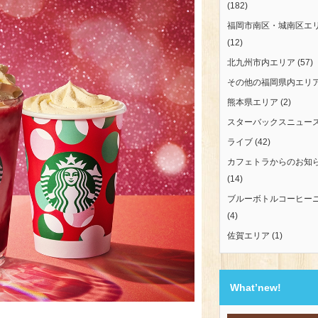
(182)
福岡市南区・城南区エ
(12)
北九州市内エリア
(57)
その他の福岡県内エリ
熊本県エリア
(2)
スターバックスニュー
ライブ
(42)
カフェトラからのお知
(14)
ブルーボトルコーヒー
(4)
佐賀エリア
(1)
What’new!