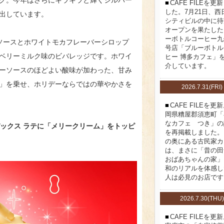
CAFE FILEを更
した。7月21日、西
出しています。
シティビルの中に待
オープンを果たした
ーボトルコーヒー九
ーソースとホワイトモカフレーバーシロップ
号店「ブルーボトル
ベリーミルク味のビバレッジです。ホワイ
ヒー 博多カフェ」
介しています。
ーソースのほどよい酸味が加わった、甘み
」を乗せ、ホリデーならではの華やかさを
2026.7.31(FRI)
CAFE FILEを更
岡県糟屋郡須恵町「
なカフェ つき」の
バックス ラテに「メリークリーム」をトッピ
を再掲載しました。
の奥にある古民家カ
は、まさに「昔の田
おばあちゃんの家」
和のリアルを体感し
人は必見のお店です
2026.7.30(THU)
CAFE FILEを更