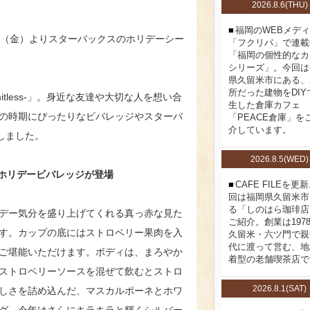
2026.8.6(THU)
福岡のWEBメデ
2日（金）よりスターバックスのホリデーシー
「フクリパ」で連載
「福岡の個性的なカ
シリーズ」。今回は
県久留米市にある、
所だった建物をDIY
limitless-」。身近な友達や大切な人を想い合
生した倉庫カフェ
の時期にぴったりなビバレッジやスターバ
「PEACE倉庫」を
介しています。
しました。
2026.8.5(WED)
なホリデービバレッジが登場
CAFE FILEを更
回は福岡県久留米市
る「しのはら珈琲店
ホリデー気分を盛り上げてくれる真っ赤な見た
ご紹介。創業は197
す。カップの底にはストロベリー果肉を入
久留米・六ツ門で親
代に渡って営む、地
ご堪能いただけます。ボディは、まろやか
着型の老舗喫茶店で
ストロベリーソースを混ぜて飲むとストロ
2026.8.1(SAT)
しさを詰め込んだ、マスカルポーネとホワ
グ。今年はさらにキラキラと輝くシルバー