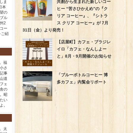
共創から生まれた新しいコー
新しま
日本
ヒー “苦さひかえめ”の『ク
望の
リア コーヒー』、『シトラ
ブル
ス クリア コーヒー』が 7月
州2
コー
31日（金）より発売！
をご紹
【店屋町】カフェ・ブラジレ
イロ「カフェ・なんしよー
と」8月・9月開催のお知らせ
新。福
小さ
記事
「ブルーボトルコーヒー 博
山道
多カフェ」内覧会リポート
フェ
舎の
。昭
たい
よ。
新。太