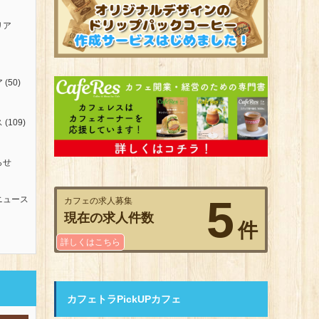
リア
ア
(50)
ス
(109)
らせ
5
ニュース
カフェの求人募集
現在の求人件数
件
詳しくはこちら
カフェトラPickUPカフェ