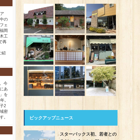
ィア
中の
フェ
福岡
木工
で再
ご紹
新。今
にあ
」を
8年。
子2
域密
す。
ピックアップニュース
スターバックス初、若者との