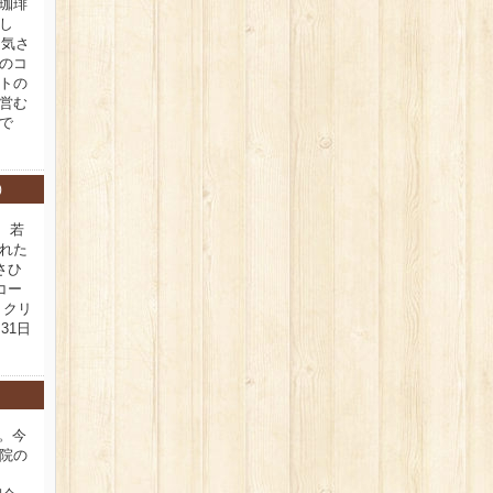
珈琲
し
。気さ
のコ
トの
営む
で
)
、若
れた
さひ
コー
 クリ
31日
新。今
院の