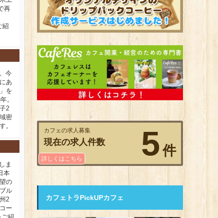
で再
ご紹
新。今
にあ
」を
8年。
子2
域密
す。
5
カフェの求人募集
現在の求人件数
件
詳しくはこちら
新しま
日本
望の
ブル
カフェトラPickUPカフェ
州2
コー
をご紹