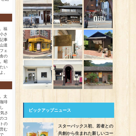
新。福
小さ
記事
山道
フェ
舎の
。昭
たい
よ。
新。太
珈琲
し
ピックアップニュース
。気さ
のコ
トの
スターバックス初、若者との
営む
共創から生まれた新しいコー
で