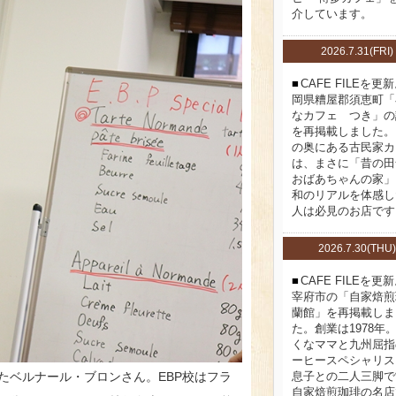
介しています。
2026.7.31(FRI)
CAFE FILEを更
岡県糟屋郡須恵町「
なカフェ つき」の
を再掲載しました。
の奥にある古民家カ
は、まさに「昔の田
おばあちゃんの家」
和のリアルを体感し
人は必見のお店です
2026.7.30(THU)
CAFE FILEを更
宰府市の「自家焙煎
蘭館」を再掲載しま
た。創業は1978年
くなママと九州屈指
ーヒースペシャリス
息子との二人三脚で
たベルナール・ブロンさん。EBP校はフラ
自家焙煎珈琲の名店