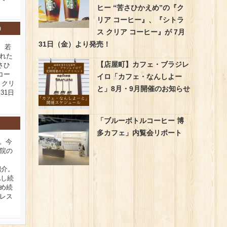
ヒー “苦さひかえめ”の『ク
リア コーヒー』、『シトラ
)
ス クリア コーヒー』が 7月
31日（金）より発売！
、若
れた
【店屋町】カフェ・ブラジレ
さひ
コー
イロ「カフェ・なんしよー
 クリ
と」8月・9月開催のお知らせ
31日
「ブルーボトルコーヒー 博
多カフェ」内覧会リポート
新。今
院の
紹介。
化し続
め続
レス