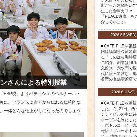
所だった建物をDIY
生した倉庫カフェ
「PEACE倉庫」を
介しています。
2026.8.5(WED)
CAFE FILEを更
回は福岡県久留米市
る「しのはら珈琲店
ご紹介。創業は197
久留米・六ツ門で親
代に渡って営む、地
着型の老舗喫茶店で
ロンさんによる特別授業
2026.8.1(SAT)
「EBP校」よりパティシエのベルナール・
象に、フランスに古くから伝わる伝統的な
CAFE FILEを更
した。7月21日、西
、一体どんな仕上がりになったのでしょう
シティビルの中に待
オープンを果たした
ーボトルコーヒー九
号店「ブルーボトル
ヒー 博多カフェ」