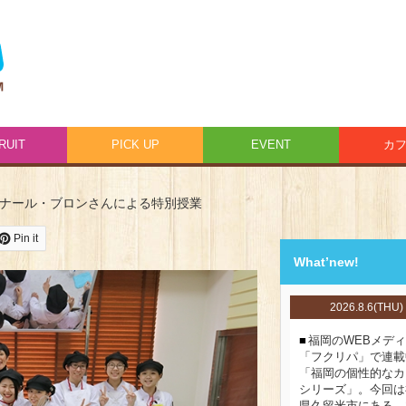
RUIT
PICK UP
EVENT
カ
ルナール・ブロンさんによる特別授業
Pin it
What’new!
2026.8.6(THU)
福岡のWEBメデ
「フクリパ」で連載
「福岡の個性的なカ
シリーズ」。今回は
県久留米市にある、