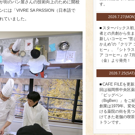
が街のパン屋さんの技術向上のために開校
す。
VIVRE SA PASSION（日本語で
2026.7.27(MON
れていました。
スターバックス初
者との共創から生ま
新しいコーヒー “苦
かえめ”の『クリア 
ヒー』、『シトラス
ア コーヒー』が 7月
（金）より発売！
2026.7.25(SAT)
CAFE FILEを更
回は福岡県中央区薬
「ビッグベン
（BigBen）」をご
創業は1979年。変
ける薬院の街を見つ
けてきた老舗の喫茶
トランです。