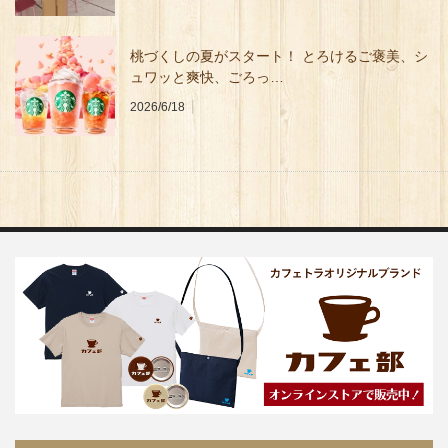
桃づくしの夏がスタート！ とろけるご褒美、シ
ュワッと爽快、ごろっ…
2026/6/18