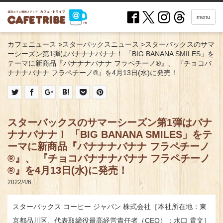
menu
カフェニュース
>
スターバックスニュース
>
スターバックスのサマ
ーシーズン第1弾はバナナナバナナ！ 「BIG BANANA SMILES」を
テーマに新商品『バナナナバナナ フラペチーノ®』、 『チョコバ
ナナナバナナ フラペチーノ®』を4月13日(水)に発売！
スターバックスのサマーシーズン第1弾はバナ
ナナバナナ！ 「BIG BANANA SMILES」をテ
ーマに新商品『バナナナバナナ フラペチーノ
®』、 『チョコバナナナバナナ フラペチーノ
®』を4月13日(水)に発売！
2022/4/6
スターバックス コーヒー ジャパン 株式会社［本社所在地：東
京都品川区、代表取締役最高経営責任者（CEO）：水口 貴文］