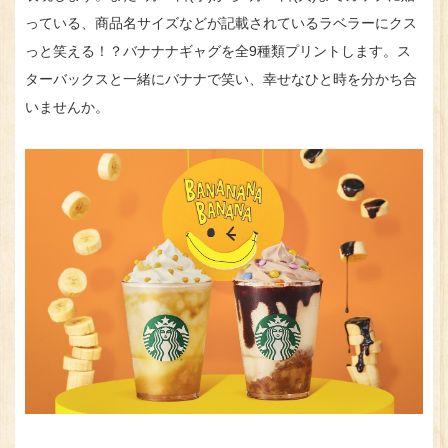
っている、商品名サイズなどが記載されているラベラーにクス
っと笑える！？バナナナギャグを全9種類プリントします。ス
ターバックスと一緒にバナナで笑い、幸せなひと時を分かち合
いませんか。