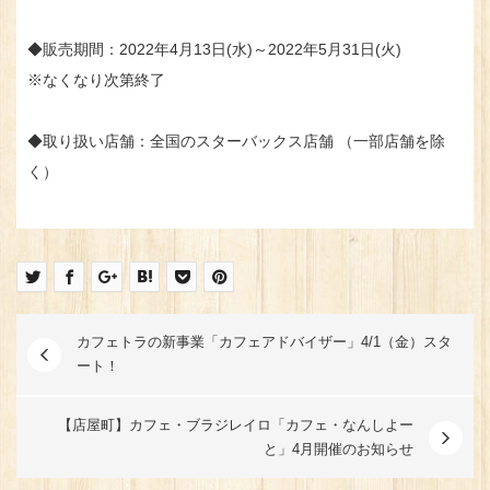
◆販売期間：2022年4月13日(水)～2022年5月31日(火)
※なくなり次第終了
◆取り扱い店舗：全国のスターバックス店舗 （一部店舗を除
く）
カフェトラの新事業「カフェアドバイザー」4/1（金）スタ
ート！
【店屋町】カフェ・ブラジレイロ「カフェ・なんしよー
と」4月開催のお知らせ