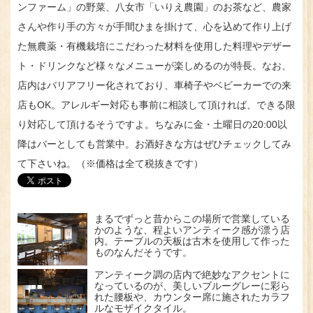
ンファーム」の野菜、八女市「いりえ農園」のお茶など、農家
さんや作り手の方々が手間ひまを掛けて、心を込めて作り上げ
た無農薬・有機栽培にこだわった材料を使用した料理やデザー
ト・ドリンクなど様々なメニューが楽しめるのが特長。なお、
店内はバリアフリー化されており、車椅子やベビーカーでの来
店もOK。アレルギー対応も事前に相談して頂ければ、できる限
り対応して頂けるそうですよ。ちなみに金・土曜日の20:00以
降はバーとしても営業中。お酒好きな方はぜひチェックしてみ
て下さいね。（※価格は全て税抜きです）
まるでずっと昔からこの場所で営業している
かのような、程よいアンティーク感が漂う店
内。テーブルの天板は古木を使用して作った
ものなんだそうです。
アンティーク調の店内で絶妙なアクセントに
なっているのが、美しいブルーグレーに彩ら
れた腰板や、カウンター席に施されたカラフ
ルなモザイクタイル。