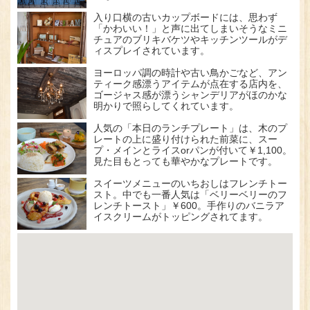
入り口横の古いカップボードには、思わず
「かわいい！」と声に出てしまいそうなミニ
チュアのブリキバケツやキッチンツールがデ
ィスプレイされています。
ヨーロッパ調の時計や古い鳥かごなど、アン
ティーク感漂うアイテムが点在する店内を、
ゴージャス感が漂うシャンデリアがほのかな
明かりで照らしてくれています。
人気の「本日のランチプレート」は、木のプ
レートの上に盛り付けられた前菜に、スー
プ・メインとライスorパンが付いて￥1,100。
見た目もとっても華やかなプレートです。
スイーツメニューのいちおしはフレンチトー
スト。中でも一番人気は「ベリーベリーのフ
レンチトースト」￥600。手作りのバニラア
イスクリームがトッピングされてます。