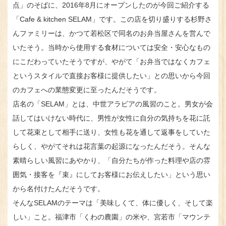
点」のそばに、2016年8月にオープンしたのが今回ご紹介する
「Cafe & kitchen SELAM」です。この店を切り盛りする杉野さ
んファミリーは、かつて若松区で同名のお弁当屋さんを営んで
いたそう。当時から使用する食材については安全・安心なもの
にこだわっていたそうですが、やがて「お弁当ではなくカフェ
というスタイルで直接お客様に提供したい」との思いから今回
のカフェへの業態変更に至ったんだそうです。
店名の「SELAM」とは、中世アラビアの風習のこと。男女が会
話してはいけない時代に、男性が女性に自分の気持ちを花に託
して花束として相手に送り、女性も花を通して返事をしていた
らしく、やがてそれは花言葉の起源になったんだそう。そんな
素晴らしい風習にあやかり、「自分たちが作った料理や店の雰
囲気・接客を『束』にしてお客様にお伝えしたい」という思い
から名付けたんだそうです。
そんなSELAMのテーマは「美味しくて、体に優しく、そして楽
しい」こと。福津市「くわの農園」の米や、宮若市「マウンテ