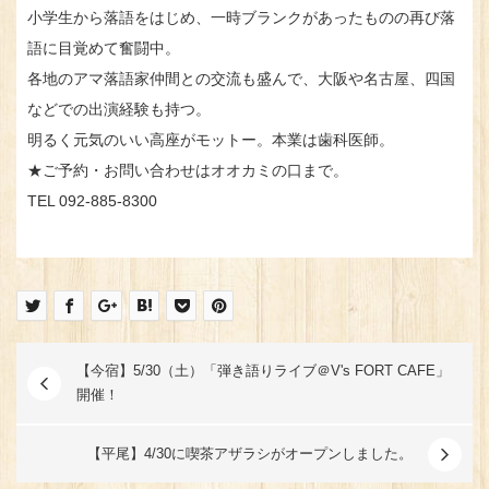
小学生から落語をはじめ、一時ブランクがあったものの再び落
語に目覚めて奮闘中。
各地のアマ落語家仲間との交流も盛んで、大阪や名古屋、四国
などでの出演経験も持つ。
明るく元気のいい高座がモットー。本業は歯科医師。
★ご予約・お問い合わせはオオカミの口まで。
TEL 092-885-8300
【今宿】5/30（土）「弾き語りライブ＠V's FORT CAFE」
開催！
【平尾】4/30に喫茶アザラシがオープンしました。