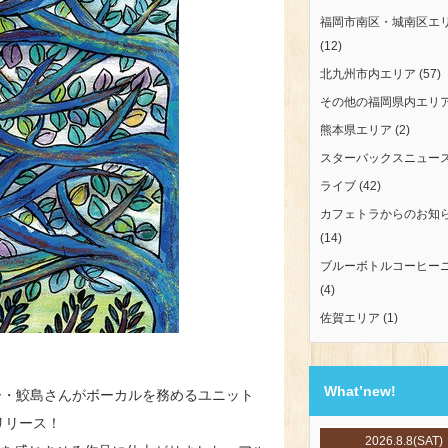
福岡市南区・城南区エ
(12)
北九州市内エリア
(57)
その他の福岡県内エリ
熊本県エリア
(2)
スターバックスニュー
ライブ
(42)
カフェトラからのお知
(14)
ブルーボトルコーヒー
(4)
佐賀エリア
(1)
What’new!
ー・鮫島さんがボーカルを務めるユニット
にリリース！
2026.8.8(SAT)