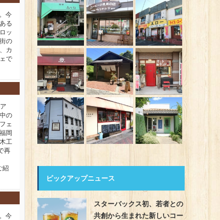
新。今
ある
ロッ
街の
、カ
ェで
ィア
中の
フェ
福岡
木工
で再
ご紹
ピックアップニュース
スターバックス初、若者との
共創から生まれた新しいコー
新。今