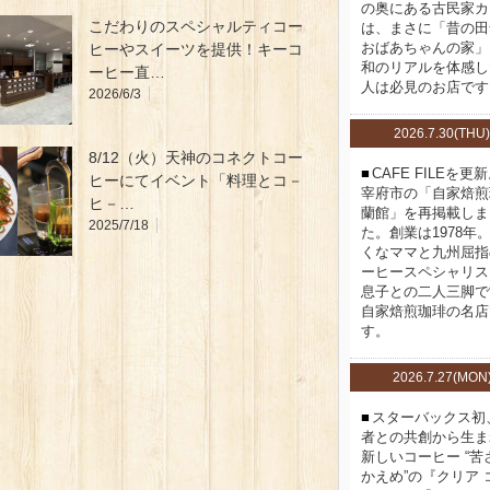
の奥にある古民家カ
こだわりのスペシャルティコー
は、まさに「昔の田
おばあちゃんの家」
ヒーやスイーツを提供！キーコ
和のリアルを体感し
ーヒー直…
人は必見のお店です
2026/6/3
2026.7.30(THU)
8/12（火）天神のコネクトコー
CAFE FILEを更
ヒーにてイベント「料理とコ－
宰府市の「自家焙煎
ヒ－…
蘭館」を再掲載しま
2025/7/18
た。創業は1978年
くなママと九州屈指
ーヒースペシャリス
息子との二人三脚で
自家焙煎珈琲の名店
す。
2026.7.27(MON
スターバックス初
者との共創から生ま
新しいコーヒー “苦
かえめ”の『クリア 