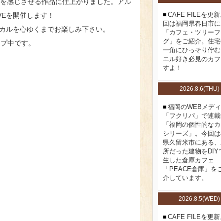
景を感じさせる作品に仕上がりました。アル
CAFE FILEを更
VEを開催します！
回は福岡県春日市に
カルを心ゆくまでお楽しみ下さい。
「カフェ・ツリーフ
グ」をご紹介。住宅
ップ中です。
一角にひっそり佇む
エル好き必見のカフ
すよ！
2026.8.6(THU)
福岡のWEBメデ
「フクリパ」で連載
「福岡の個性的なカ
シリーズ」。今回は
県久留米市にある、
所だった建物をDIY
生した倉庫カフェ
「PEACE倉庫」を
介しています。
2026.8.5(WED)
CAFE FILEを更