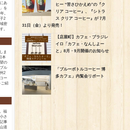
にあ
ヒー “苦さひかえめ”の『ク
」を
リア コーヒー』、『シトラ
8年。
ス クリア コーヒー』が 7月
子2
域密
31日（金）より発売！
す。
【店屋町】カフェ・ブラジレ
イロ「カフェ・なんしよー
と」8月・9月開催のお知らせ
新しま
日本
望の
ブル
「ブルーボトルコーヒー 博
州2
多カフェ」内覧会リポート
コー
をご紹
新。福
小さ
記事
山道