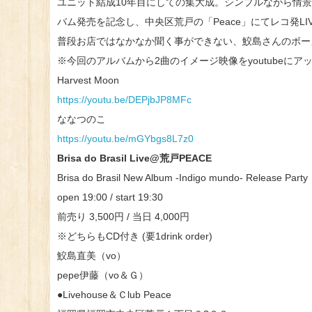
ユニット結成10年目にしての集大成。シンプルながら情
バム発売を記念し、中央区荒戸の「Peace」にてレコ発LI
普段お店ではなかなか聞く事ができない、鮫島さんのボー
※今回のアルバムから2曲のイメージ映像をyoutubeにア
Harvest Moon
https://youtu.be/DEPjbJP8MFc
ななつのこ
https://youtu.be/mGYbgs8L7z0
Brisa do Brasil Live@荒戸PEACE
Brisa do Brasil New Album -Indigo mundo- Release Party
open 19:00 / start 19:30
前売り 3,500円 / 当日 4,000円
※どちらもCD付き (要1drink order)
鮫島直美（vo）
pepe伊藤（vo＆Ｇ）
●Livehouse＆Ｃlub Peace