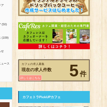
リア
ア
(50)
ス
(109)
らせ
5
ニュース
カフェの求人募集
現在の求人件数
件
詳しくはこちら
カフェトラPickUPカフェ