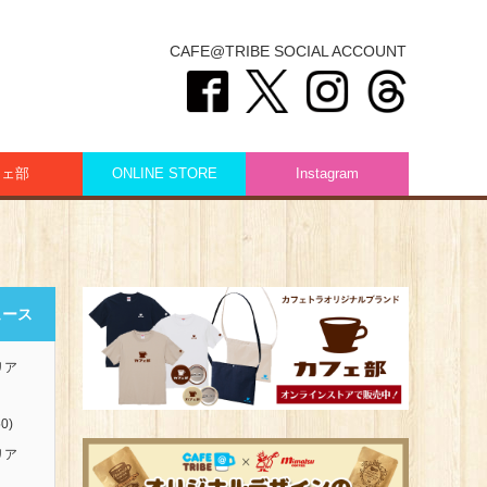
CAFE@TRIBE SOCIAL ACCOUNT
フェ部
ONLINE STORE
Instagram
ュース
リア
0)
リア