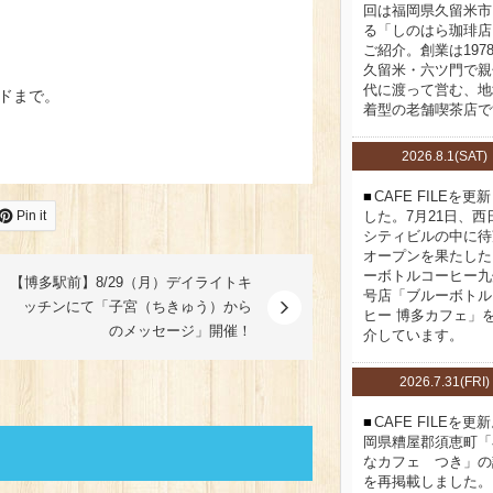
回は福岡県久留米市
る「しのはら珈琲店
ご紹介。創業は197
久留米・六ツ門で親
代に渡って営む、地
ドまで。
着型の老舗喫茶店で
2026.8.1(SAT)
CAFE FILEを更
Pin it
した。7月21日、西
シティビルの中に待
オープンを果たした
ーボトルコーヒー九
【博多駅前】8/29（月）デイライトキ
号店「ブルーボトル
ッチンにて「子宮（ちきゅう）から
ヒー 博多カフェ」
のメッセージ」開催！
介しています。
2026.7.31(FRI)
CAFE FILEを更
岡県糟屋郡須恵町「
なカフェ つき」の
を再掲載しました。