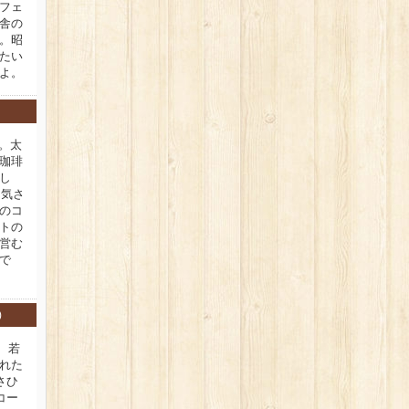
フェ
舎の
。昭
たい
よ。
新。太
珈琲
し
。気さ
のコ
トの
営む
で
)
、若
れた
さひ
コー