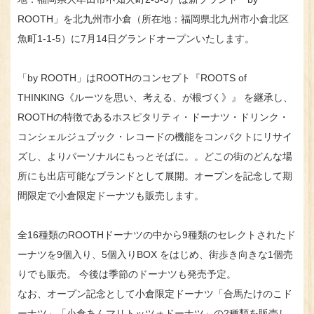
ROOTH」を北九州市小倉（所在地：福岡県北九州市小倉北区
魚町1-1-5）に7月14日グランドオープンいたします。
「by ROOTH」はROOTHのコンセプト『ROOTS of
THINKING《ルーツを思い、考える、が根づく》』 を継承し、
ROOTHの特徴であるホスピタリティ・ドーナツ・ドリンク・
コンシェルジュブック・レコードの機能をコンパクトにリサイ
ズし、よりパーソナルにもっとそばに。。どこの街のどんな場
所にも出店可能なブランドとして展開。オープンを記念して期
間限定で小倉限定ドーナツも販売します。
全16種類のROOTHドーナツの中から9種類のセレクトされたド
ーナツを9個入り、5個入りBOX をはじめ、街歩き向きな1個売
りでも販売。 今後は季節のドーナツも発売予定。
なお、オープン記念として小倉限定ドーナツ「合馬たけのこド
ーナツ」「小倉あんマリトッツォドーナツ」の2種類を販売し