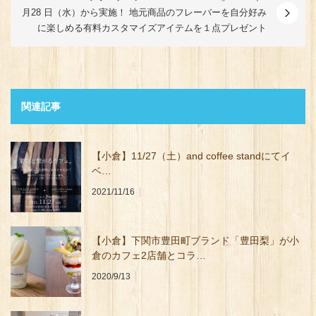
月28 日（水）から実施！ 地元商品のフレーバーを自分好み
に楽しめる有料カスタマイズアイテムを１点プレゼント
関連記事
【小倉】11/27（土）and coffee standにてイ
ベ…
2021/11/16
【小倉】下関市豊田町ブランド「豊田梨」が小
倉のカフェ2店舗とコラ…
2020/9/13