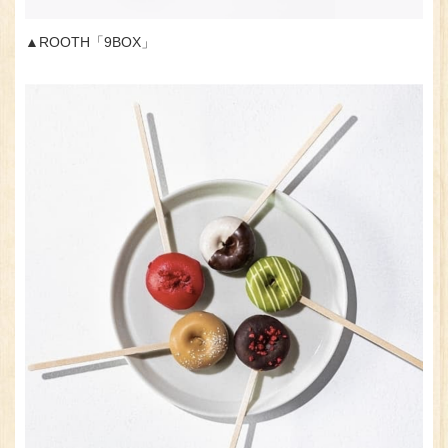
▲ROOTH「9BOX」