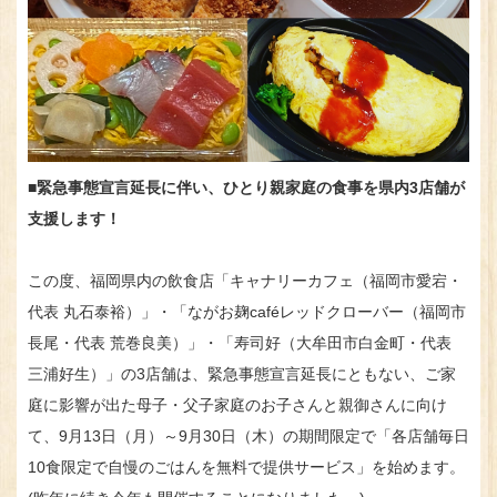
■緊急事態宣言延長に伴い、ひとり親家庭の食事を県内3店舗が
支援します！
この度、福岡県内の飲食店「キャナリーカフェ（福岡市愛宕・
代表 丸石泰裕）」・「ながお麹caféレッドクローバー（福岡市
長尾・代表 荒巻良美）」・「寿司好（大牟田市白金町・代表
三浦好生）」の3店舗は、緊急事態宣言延長にともない、ご家
庭に影響が出た母子・父子家庭のお子さんと親御さんに向け
て、9月13日（月）～9月30日（木）の期間限定で「各店舗毎日
10食限定で自慢のごはんを無料で提供サービス」を始めます。