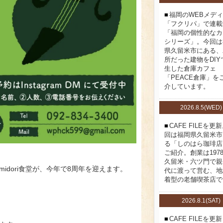
福岡のWEBメデ
「フクリパ」で連載
「福岡の個性的なカ
シリーズ」。今回は
県久留米市にある、
所だった建物をDIY
生した倉庫カフェ
「PEACE倉庫」を
介しています。
2026.8.5(WED)
CAFE FILEを更
回は福岡県久留米市
る「しのはら珈琲店
ご紹介。創業は197
久留米・六ツ門で親
idori食堂が、今年で8周年を迎えます。
代に渡って営む、地
着型の老舗喫茶店で
2026.8.1(SAT)
CAFE FILEを更