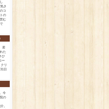
し
。気さ
のコ
トの
営む
で
)
、若
れた
さひ
コー
 クリ
31日
新。今
院の
紹介。