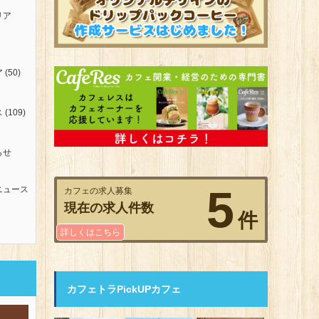
リア
ア
(50)
ス
(109)
らせ
5
ニュース
カフェの求人募集
現在の求人件数
件
詳しくはこちら
カフェトラPickUPカフェ