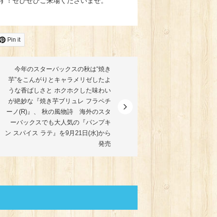
す！ぜひぜひご来場くださいませ。
Pin it
今年のスターバックスの秋は“焼き
芋”をこんがりとキャラメリゼしたよ
うな香ばしさと ホクホクした味わい
が絶妙な『焼き芋ブリュレ フラペチ
ーノ(R)』、 秋の風物詩 海外のスタ
ーバックスでも大人気の『パンプキ
ン スパイス ラテ』を9月21日(水)から
発売