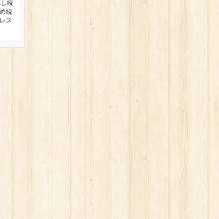
化し続
め続
レス