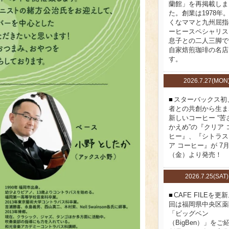
蘭館」を再掲載しま
た。創業は1978年
くなママと九州屈指
ーヒースペシャリス
息子との二人三脚で
自家焙煎珈琲の名店
す。
2026.7.27(MON
スターバックス初
者との共創から生ま
新しいコーヒー “苦
かえめ”の『クリア 
ヒー』、『シトラス
ア コーヒー』が 7月
（金）より発売！
2026.7.25(SAT)
CAFE FILEを更
回は福岡県中央区薬
「ビッグベン
（BigBen）」をご