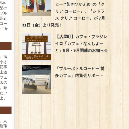
日本
ヒー “苦さひかえめ”の『ク
望の
リア コーヒー』、『シトラ
ブル
ス クリア コーヒー』が 7月
州2
コー
31日（金）より発売！
をご紹
【店屋町】カフェ・ブラジレ
イロ「カフェ・なんしよー
と」8月・9月開催のお知らせ
新。福
小さ
記事
「ブルーボトルコーヒー 博
山道
多カフェ」内覧会リポート
フェ
舎の
。昭
たい
よ。
新。太
珈琲