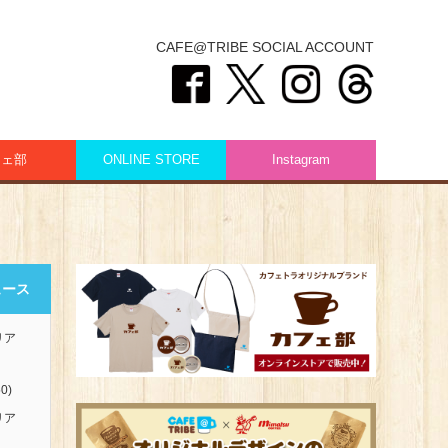
CAFE@TRIBE SOCIAL ACCOUNT
フェ部
ONLINE STORE
Instagram
ュース
リア
0)
リア