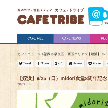
CAFE FILE
CAFE NEWS
REC
カフェニュース
>
福岡市早良区・西区エリア
>
【姪浜】9/2
Tweet
Share
+1
Hatena
Pocket
【姪浜】9/25（日）midori食堂8周年
2022/9/10