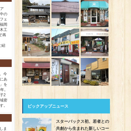
ィア
中の
フェ
福岡
木工
で再
ご紹
新。今
にあ
」を
8年。
子2
域密
す。
ピックアップニュース
スターバックス初、若者との
共創から生まれた新しいコー
新しま