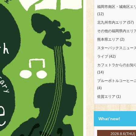
福岡市南区・城南区エ
(12)
北九州市内エリア
(57)
その他の福岡県内エリ
熊本県エリア
(2)
スターバックスニュー
ライブ
(42)
カフェトラからのお知
(14)
ブルーボトルコーヒー
(4)
佐賀エリア
(1)
What’new!
2026.8.6(THU)