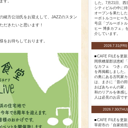
ます。
した。7月21日、西
シティビルの中に待
オープンを果たした
緒方公治氏をお迎えして、JAZZのスタン
ーボトルコーヒー九
号店「ブルーボトル
ただきたいと思います！
ヒー 博多カフェ」
介しています。
様をお待ちしております。
2026.7.31(FRI)
CAFE FILEを更
岡県糟屋郡須恵町「
なカフェ つき」の
を再掲載しました。
の奥にある古民家カ
は、まさに「昔の田
おばあちゃんの家」
和のリアルを体感し
人は必見のお店です
2026.7.30(THU)
CAFE FILEを更
宰府市の「自家焙煎