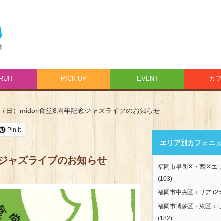
RUIT
PICK UP
EVENT
カ
5（日）midori食堂8周年記念ジャズライブのお知らせ
Pin it
エリア別カフェニ
記念ジャズライブのお知らせ
福岡市早良区・西区エ
(103)
福岡市中央区エリア
(25
福岡市博多区・東区エ
(182)