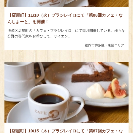
【店屋町】11/10（火）ブラジレイロにて「第88回カフェ・な
んしよーと」を開催！
博多区店屋町の「カフェ・ブラジレイロ」にて毎月開催している、様々な
分野の専門家をお呼びして、サイエン…
福岡市博多区・東区エリア
【店屋町】10/15（木）ブラジレイロにて「第87回カフェ・な