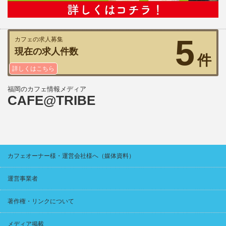
5
カフェの求人募集
現在の求人件数
件
詳しくはこちら
福岡のカフェ情報メディア
CAFE@TRIBE
カフェオーナー様・運営会社様へ（媒体資料）
運営事業者
著作権・リンクについて
メディア掲載