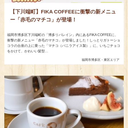
【下川端町】FIKA COFFEEに衝撃の新メニュ
ー「赤毛のマチコ」が登場！
福岡市博多区下川端町の「博多リバレイン」内にあるFIKA COFFEEに、
衝撃の新メニュー「赤毛のマチコ」が登場しました！しっとりガトーショ
コラの台座の上に乗った「マチコ（バニラアイス製）」に、いちごチョコ
をかけて、かわいい髪型…
福岡市博多区・東区エリア