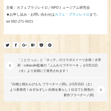
主催：カフェブラジレイロ／NPOミュージアム研究会
★お申し込み・お問い合わせは
カフェ・ブラジレイロ
まで。
tel 092-271-0021
「ことりっぷ」と「ロッテ」のコラボスイーツ企画！太宰
府・cobacafe監修の『ふんわりプチケーキ 』が2月11日
（火）より全国にて発売されます！
『白桃と桜わらびもち フラペチーノ(R)』が2月15日（土）
より新発売！みずみずしい白桃を春らしく仕立てた桜色の
新作フラペチーノ(R)