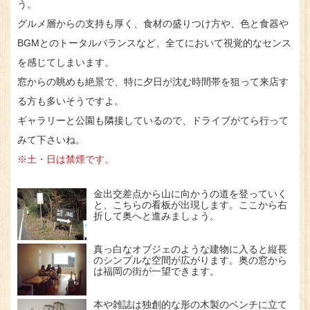
う。
グルメ層からの支持も厚く、食材の盛りつけ方や、色と食器や
BGMとのトータルバランスなど、全てにおいて視覚的なセンス
を感じてしまいます。
窓からの眺めも絶景で、特に夕日が沈む時間帯を狙って来店す
る方も多いそうですよ。
ギャラリーと公園も隣接しているので、ドライブがてら行って
みて下さいね。
※土・日は禁煙です。
金出交差点から山に向かうの道を登っていく
と、こちらの看板が出現します。ここから右
折して奥へと進みましょう。
真っ白なオブジェのような建物に入ると縦長
のシンプルな空間が広がります。奥の窓から
は福岡の街が一望できます。
本や雑誌は独創的な形の木製のベンチに立て