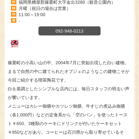
福岡県糟屋郡篠栗町大字金出3280（観音公園内）
月曜（祝日の場合は営業）
11:00～19:00
-
092-948-0213
篠栗町の小高い山の中、2004年7月に突如出現した白い建物。
まるで自然の中に建てられたオブジェのようなこの建物こそが
今回ご紹介する喫茶陶花です。
白を基調としたシンプルな店内には、毎日スタッフの明るい声
が響いています。
メニューはカレー御膳やカツレツ御膳、牛すじの煮込み御膳
（各1,000円）などの定食系から「空のパン」を使ったトース
ト￥650、3種類のケーキにドリンクが付いたケーキセット
￥850などがあり。コーヒーは石川県から取り寄せているそ