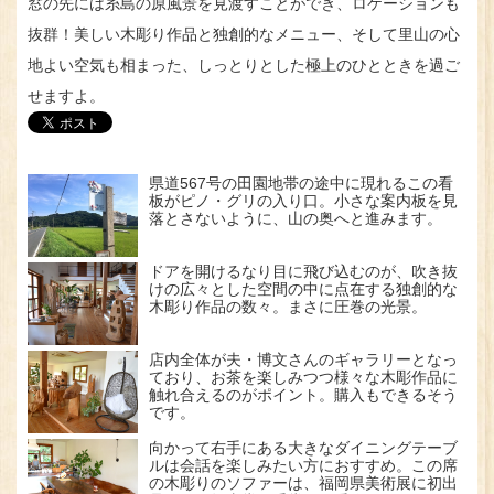
窓の先には糸島の原風景を見渡すことができ、ロケーションも
抜群！美しい木彫り作品と独創的なメニュー、そして里山の心
地よい空気も相まった、しっとりとした極上のひとときを過ご
せますよ。
県道567号の田園地帯の途中に現れるこの看
板がピノ・グリの入り口。小さな案内板を見
落とさないように、山の奥へと進みます。
ドアを開けるなり目に飛び込むのが、吹き抜
けの広々とした空間の中に点在する独創的な
木彫り作品の数々。まさに圧巻の光景。
店内全体が夫・博文さんのギャラリーとなっ
ており、お茶を楽しみつつ様々な木彫作品に
触れ合えるのがポイント。購入もできるそう
です。
向かって右手にある大きなダイニングテーブ
ルは会話を楽しみたい方におすすめ。この席
の木彫りのソファーは、福岡県美術展に初出