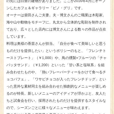
の先には白亜の建物がありました。ここが2016年4月にオープ
ンしたカフェ＆ギャラリー「ピノ・グリ」です。
オーナーは柴田さんご夫妻。夫・博文さんのご職業は木彫家。
海や山や動物をモチーフに、丸太から立体的な彫刻を制作され
ており、広々とした店内には博文さんによる数々の作品が点在
しています。
料理は奥様の香苗さんが担当。「自分が食べて美味しいと思う
ものだけを提供したい」というポリシーのもと、「フレンチト
ーストプレート」（￥1,000）や、鳥の燻製×フルーツの「チャ
バッタサンド」（￥1,200）といった「甘い系と塩味系」を組
み合わせたものや、「熱いフレーバーティーをかけて食べるチ
ョコパフェ」、「ワサビチョコが入ったフレンチドッグ」とい
った意外な素材同士を組み合わせた独創的なメニューが楽しめ
るのが特長。新しいメニューのアイディアが浮かぶと、友人た
ちと試食会を行い、採用されたものだけを提供するスタイルな
ので、シーズンごとに様々なメニューが味わえます。