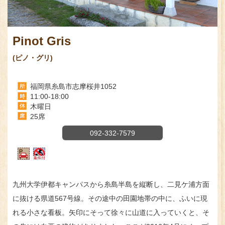
Pinot Gris
(ピノ・グリ)
福岡県糸島市志摩桜井1052
11:00-18:00
木曜日
25席
092-332-7579
九州大学伊都キャンパスから糸島半島を縦断し、二見ケ浦方面
に抜ける県道567号線。その途中の田園地帯の中に、ふいに現
れる小さな看板。矢印にそって徐々に山道に入っていくと、そ