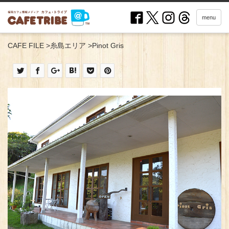
menu
CAFE FILE
>
糸島エリア
>
Pinot Gris