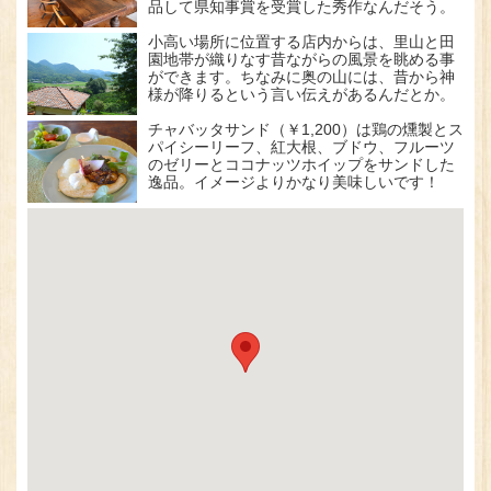
品して県知事賞を受賞した秀作なんだそう。
小高い場所に位置する店内からは、里山と田
園地帯が織りなす昔ながらの風景を眺める事
ができます。ちなみに奥の山には、昔から神
様が降りるという言い伝えがあるんだとか。
チャバッタサンド（￥1,200）は鶏の燻製とス
パイシーリーフ、紅大根、ブドウ、フルーツ
のゼリーとココナッツホイップをサンドした
逸品。イメージよりかなり美味しいです！